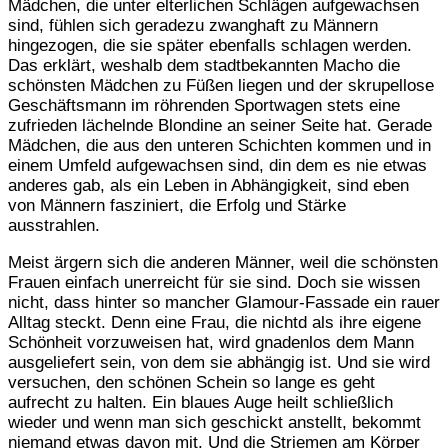
Mädchen, die unter elterlichen Schlägen aufgewachsen
sind, fühlen sich geradezu zwanghaft zu Männern
hingezogen, die sie später ebenfalls schlagen werden.
Das erklärt, weshalb dem stadtbekannten Macho die
schönsten Mädchen zu Füßen liegen und der skrupellose
Geschäftsmann im röhrenden Sportwagen stets eine
zufrieden lächelnde Blondine an seiner Seite hat. Gerade
Mädchen, die aus den unteren Schichten kommen und in
einem Umfeld aufgewachsen sind, din dem es nie etwas
anderes gab, als ein Leben in Abhängigkeit, sind eben
von Männern fasziniert, die Erfolg und Stärke
ausstrahlen.
Meist ärgern sich die anderen Männer, weil die schönsten
Frauen einfach unerreicht für sie sind. Doch sie wissen
nicht, dass hinter so mancher Glamour-Fassade ein rauer
Alltag steckt. Denn eine Frau, die nichtd als ihre eigene
Schönheit vorzuweisen hat, wird gnadenlos dem Mann
ausgeliefert sein, von dem sie abhängig ist. Und sie wird
versuchen, den schönen Schein so lange es geht
aufrecht zu halten. Ein blaues Auge heilt schließlich
wieder und wenn man sich geschickt anstellt, bekommt
niemand etwas davon mit. Und die Striemen am Körper