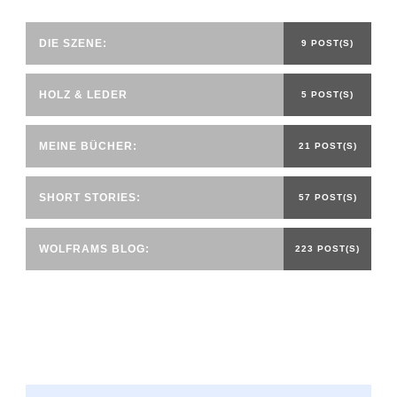
DIE SZENE:
9 POST(S)
HOLZ & LEDER
5 POST(S)
MEINE BÜCHER:
21 POST(S)
SHORT STORIES:
57 POST(S)
WOLFRAMS BLOG:
223 POST(S)